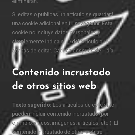
eliminarán.
Si editas o publicas un artículo se guardará
una cookie adicional en tu navegador. Esta
cookie no incluye datos personales y
simplemente indica el ID del artículo que
acabas de editar. Caduca después de 1 día.
Contenido incrustado
de otros sitios web
Texto sugerido:
Los artículos de este sitio
pueden incluir contenido incrustado (por
ejemplo, vídeos, imágenes, artículos, etc.). El
contenido incrustado de otras web se