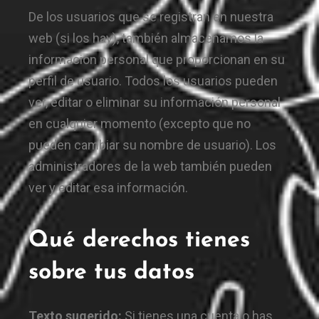
De los usuarios que se registran en nuestra
web (si los hay), también almacenamos la
información personal que proporcionan en su
perfil de usuario. Todos los usuarios pueden
ver, editar o eliminar su información personal
en cualquier momento (excepto que no
pueden cambiar su nombre de usuario). Los
administradores de la web también pueden
ver y editar esa información.
Qué derechos tienes
sobre tus datos
Texto sugerido:
Si tienes una cuenta o has