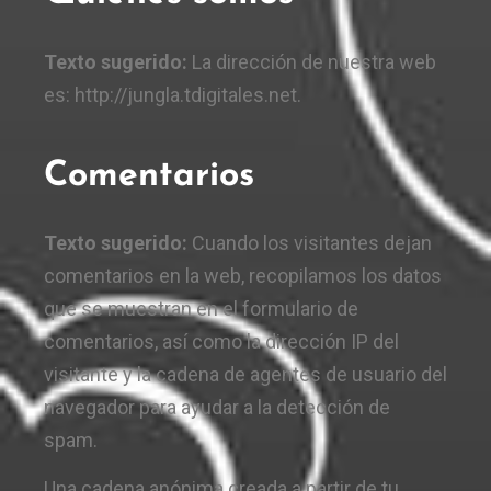
Texto sugerido:
La dirección de nuestra web
es: http://jungla.tdigitales.net.
Comentarios
Texto sugerido:
Cuando los visitantes dejan
comentarios en la web, recopilamos los datos
que se muestran en el formulario de
comentarios, así como la dirección IP del
visitante y la cadena de agentes de usuario del
navegador para ayudar a la detección de
spam.
Una cadena anónima creada a partir de tu