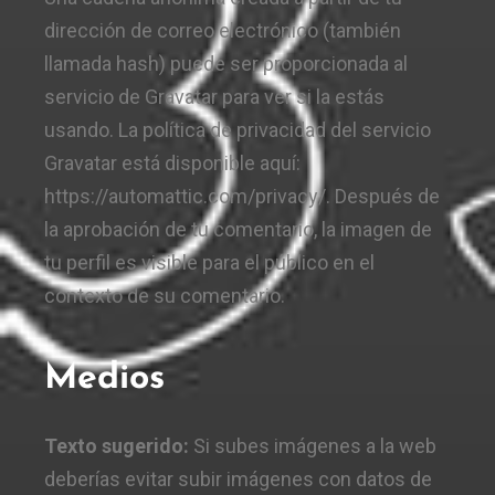
dirección de correo electrónico (también
llamada hash) puede ser proporcionada al
servicio de Gravatar para ver si la estás
usando. La política de privacidad del servicio
Gravatar está disponible aquí:
https://automattic.com/privacy/. Después de
la aprobación de tu comentario, la imagen de
tu perfil es visible para el público en el
contexto de su comentario.
Medios
Texto sugerido:
Si subes imágenes a la web
deberías evitar subir imágenes con datos de